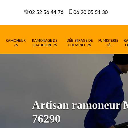
02 52 56 44 76
06 20 05 51 30
RAMONEUR
RAMONAGE DE
DÉBISTRAGE DE
FUMISTERIE
R
76
CHAUDIÈRE 76
CHEMINÉE 76
76
C
Artisan ramoneur M
76290