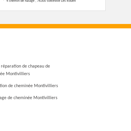
4 chemin de halage , 76300 Sotteville Les Rouen
 réparation de chapeau de
e Montivilliers
ion de cheminée Montivilliers
ge de cheminée Montivilliers