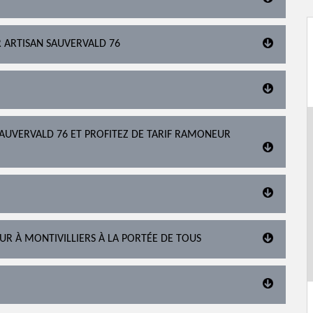
R ARTISAN SAUVERVALD 76
AUVERVALD 76 ET PROFITEZ DE TARIF RAMONEUR
R À MONTIVILLIERS À LA PORTÉE DE TOUS