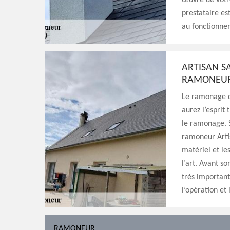
œuvre de votre
prestataire es
au fonctionne
ARTISAN S
RAMONEUR 
Le ramonage d
aurez l’esprit 
le ramonage. S
ramoneur Artis
matériel et le
l’art. Avant s
très important
l’opération et
RAMONEUR