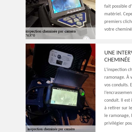
fait possible 
matériel. Cepe
premiers clich
votre cheminé
UNE INTER
CHEMINÉE
L’inspection c
ramonage. À vr
vos conduits. 
l’encrassement
conduit. Il es
à retirer sur 
le ramonage, 
privilégier pou