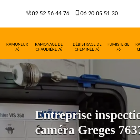
02 52 56 44 76
06 20 05 51 30
RAMONEUR
RAMONAGE DE
DÉBISTRAGE DE
FUMISTERIE
R
76
CHAUDIÈRE 76
CHEMINÉE 76
76
C
Entreprise inspect
caméra Greges 763