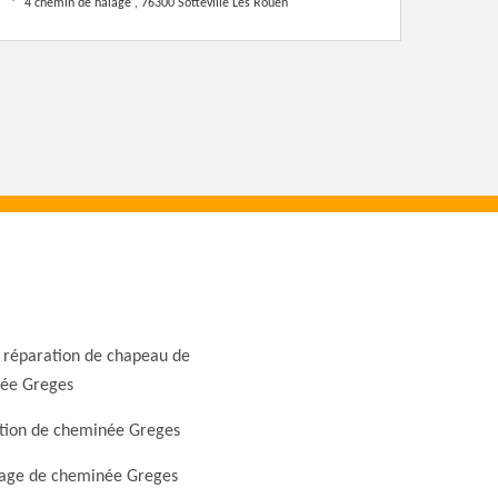
4 chemin de halage , 76300 Sotteville Les Rouen
 réparation de chapeau de
ée Greges
tion de cheminée Greges
ge de cheminée Greges