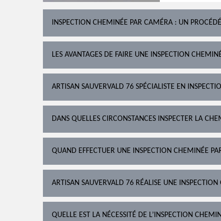
INSPECTION CHEMINÉE PAR CAMÉRA : UN PROCÉD
LES AVANTAGES DE FAIRE UNE INSPECTION CHEMIN
ARTISAN SAUVERVALD 76 SPÉCIALISTE EN INSPECT
DANS QUELLES CIRCONSTANCES INSPECTER LA CHE
QUAND EFFECTUER UNE INSPECTION CHEMINÉE PA
ARTISAN SAUVERVALD 76 RÉALISE UNE INSPECTION
QUELLE EST LA NÉCESSITÉ DE L’INSPECTION CHEMI