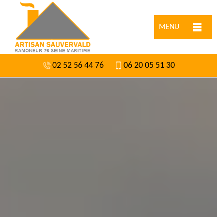
MENU
02 52 56 44 76
06 20 05 51 30