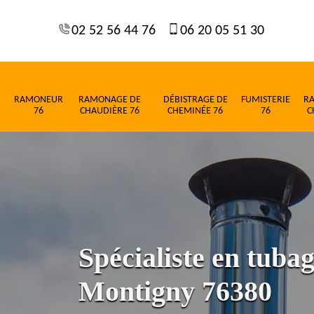
02 52 56 44 76
06 20 05 51 30
RAMONEUR
RAMONAGE DE
DÉBISTRAGE DE
FUMISTERIE
R
76
CHAUDIÈRE 76
CHEMINÉE 76
76
C
Spécialiste en tuba
Montigny 76380