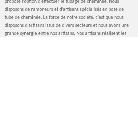
propose l’option d’effectuer le tubage de cheminée. Nous
disposons de ramoneurs et d’artisans spécialisés en pose de
tube de cheminée. La force de notre société, c’est que nous
disposons d’artisans issus de divers secteurs et nous avons une
grande synergie entre nos artisans. Nos artisans réalisent les
travaux préparatoires pour la pose de votre tube de cheminée
avec soin. Nos artisans sont expérimentés en pose de tube de
cheminée quel que soit le modèle.