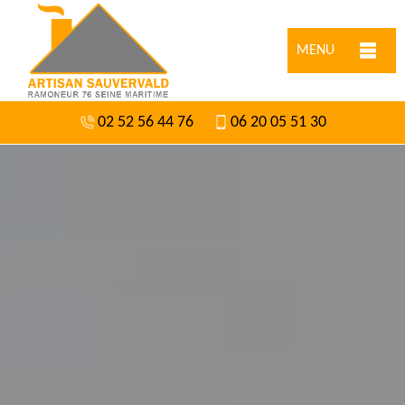
MENU
02 52 56 44 76
06 20 05 51 30