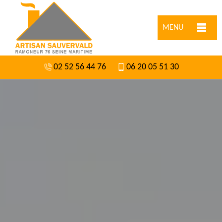
MENU
02 52 56 44 76
06 20 05 51 30