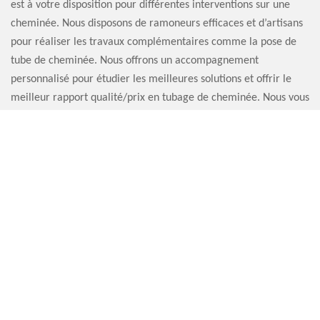
est à votre disposition pour différentes interventions sur une
cheminée. Nous disposons de ramoneurs efficaces et d’artisans
pour réaliser les travaux complémentaires comme la pose de
tube de cheminée. Nous offrons un accompagnement
personnalisé pour étudier les meilleures solutions et offrir le
meilleur rapport qualité/prix en tubage de cheminée. Nous vous
offrons des prix d’intervention concurrentiels. Demandez le
devis pour avoir les détails des prix. La demande de devis est à
déposer à Assigny {prix} auprès de notre service clientèle ou en
ligne. Le devis est 100 % gratuit.