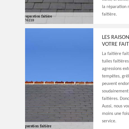
la réparation 
faitière.
LES RAISO
VOTRE FAIT
La faitière fa
tuiles faitièr
agressions ext
tempêtes, grêl
peuvent endom
soudainement 
faitières. Don
Aussi, nous vou
moins une fois
service.