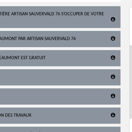
ITIÈRE ARTISAN SAUVERVALD 76 S’OCCUPER DE VOTRE
BEAUMONT PAR ARTISAN SAUVERVALD 76
 BEAUMONT EST GRATUIT
ON DES TRAVAUX