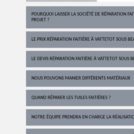
POURQUOI LAISSER LA SOCIÉTÉ DE RÉPARATION FA
PROJET ?
LE PRIX RÉPARATION FAITIÈRE À VATTETOT SOUS 
LE DEVIS RÉPARATION FAITIÈRE À VATTETOT SOUS
NOUS POUVONS MANIER DIFFÉRENTS MATÉRIAUX
QUAND RÉPARER LES TUILES FAITIÈRES ?
NOTRE ÉQUIPE PRENDRA EN CHARGE LA RÉALISATI