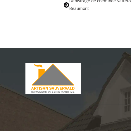
Débistrage de cheminée Vatteto
Beaumont