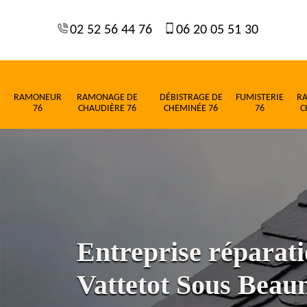
02 52 56 44 76
06 20 05 51 30
RAMONEUR
RAMONAGE DE
DÉBISTRAGE DE
FUMISTERIE
R
76
CHAUDIÈRE 76
CHEMINÉE 76
76
C
Entreprise réparati
Vattetot Sous Beau