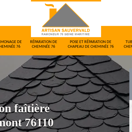
AMONAGE DE
RÉPARATION DE
POSE ET RÉPARATION DE
TU
HEMINÉE 76
CHEMINÉE 76
CHAPEAU DE CHEMINÉE 76
CHE
on faîtière
mont 76110