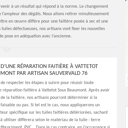
arvenir à un résultat qui répond à la norme. Le changement
lon l’ampleur des dégâts. Nous allons retirer minutieusement
ttre en œuvre diffère pour une faitière posée à sec et une
 tuiles défectueuses, nos artisans vont fixer les nouvelles
e de pose en adéquation avec l’ancienne.
 D’UNE RÉPARATION FAITIÈRE À VATTETOT
MONT PAR ARTISAN SAUVERVALD 76
l de respecter les étapes à suivre pour réussir toute
e réparation faitière à Vattetot Sous Beaumont. Après avoir
 de la faitière, nos artisans pourront déterminer si la
faisable ou pas. Si tel est le cas, nous appliquerons un
eur spécifique sur les tuiles faitières détériorées, sachant
à utiliser diffèrera selon le matériau de la tuile : terre
, fibrociment, PVC… Dans le cas contraire, en l’occurrence si