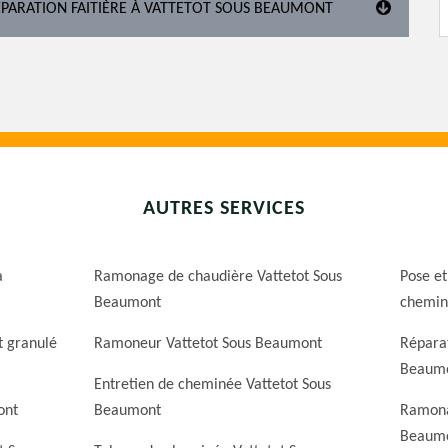
ÉPARATION FAITIÈRE À VATTETOT SOUS BEAUMONT
AUTRES SERVICES
a
Ramonage de chaudière Vattetot Sous
Pose et
Beaumont
chemin
t granulé
Ramoneur Vattetot Sous Beaumont
Répara
Beaum
Entretien de cheminée Vattetot Sous
ont
Beaumont
Ramona
Beaum