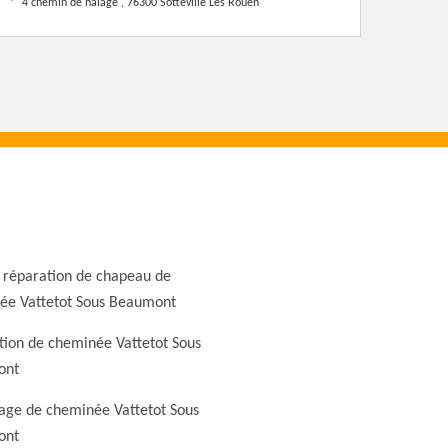
4 chemin de halage , 76300 Sotteville Les Rouen
 réparation de chapeau de
ée Vattetot Sous Beaumont
tion de cheminée Vattetot Sous
ont
ge de cheminée Vattetot Sous
ont