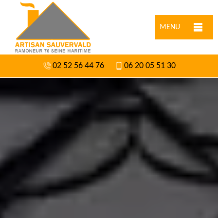
MENU
02 52 56 44 76
06 20 05 51 30