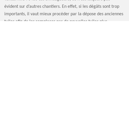
évident sur d’autres chantiers. En effet, si les dégâts sont trop
importants, il vaut mieux procéder par la dépose des anciennes
tuiles afin de les remplacer par de nouvelles tuiles plus
performantes. L’entreprise Artisan Sauvervald 76 peut se mettre
à votre disposition pour toute réfection de faitière.