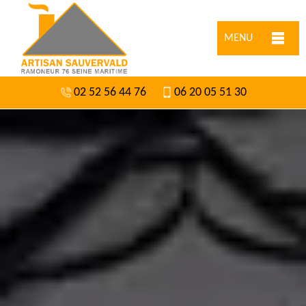
MENU
02 52 56 44 76
06 20 05 51 30