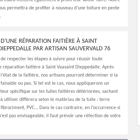
 artisans mettent également à profit leur savoir-faire. Notre
ous permettra de profiter à nouveau d’une toiture en pente
.
 D’UNE RÉPARATION FAITIÈRE À SAINT
DIEPPEDALLE PAR ARTISAN SAUVERVALD 76
l de respecter les étapes à suivre pour réussir toute
e réparation faitière à Saint Vaasaint Dieppedalle. Après
l’état de la faitière, nos artisans pourront déterminer si la
faisable ou pas. Si tel est le cas, nous appliquerons un
eur spécifique sur les tuiles faitières détériorées, sachant
à utiliser diffèrera selon le matériau de la tuile : terre
, fibrociment, PVC… Dans le cas contraire, en l’occurrence si
n’est pas envisageable, il faut prévoir une réfection de votre