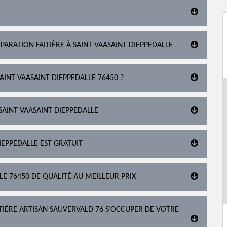
ARATION FAITIÈRE À SAINT VAASAINT DIEPPEDALLE
AINT VAASAINT DIEPPEDALLE 76450 ?
AINT VAASAINT DIEPPEDALLE
DIEPPEDALLE EST GRATUIT
LE 76450 DE QUALITÉ AU MEILLEUR PRIX
ITIÈRE ARTISAN SAUVERVALD 76 S’OCCUPER DE VOTRE