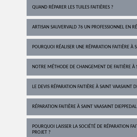
QUAND RÉPARER LES TUILES FAITIÈRES ?
ARTISAN SAUVERVALD 76 UN PROFESSIONNEL EN RÉP
POURQUOI RÉALISER UNE RÉPARATION FAITIÈRE À S
NOTRE MÉTHODE DE CHANGEMENT DE FAITIÈRE À S
LE DEVIS RÉPARATION FAITIÈRE À SAINT VAASAINT 
RÉPARATION FAITIÈRE À SAINT VAASAINT DIEPPEDAL
POURQUOI LAISSER LA SOCIÉTÉ DE RÉPARATION FA
PROJET ?