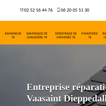
02 52 56 44 76
06 20 05 51 30
RAMONEUR
RAMONAGE DE
DÉBISTRAGE DE
FUMISTERIE
R
76
CHAUDIÈRE 76
CHEMINÉE 76
76
C
Entreprise réparatio
Vaasaint Dieppedal