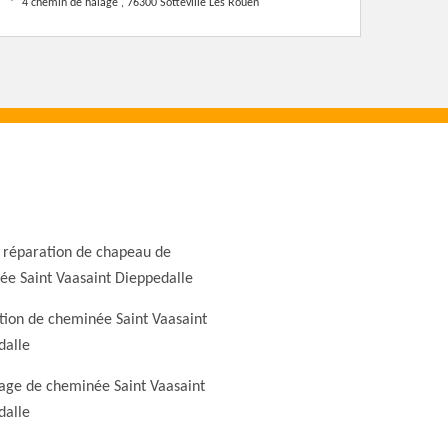
4 chemin de halage , 76300 Sotteville Les Rouen
 réparation de chapeau de
e Saint Vaasaint Dieppedalle
ion de cheminée Saint Vaasaint
dalle
ge de cheminée Saint Vaasaint
dalle