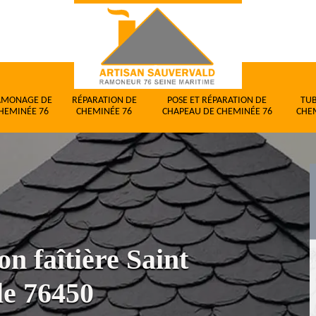
AMONAGE DE
RÉPARATION DE
POSE ET RÉPARATION DE
TU
HEMINÉE 76
CHEMINÉE 76
CHAPEAU DE CHEMINÉE 76
CHE
n faîtière Saint
le 76450