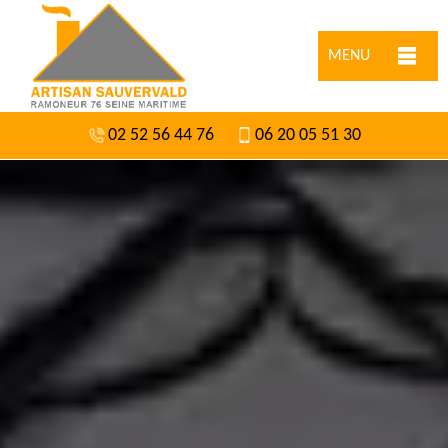
MENU
02 52 56 44 76
06 20 05 51 30