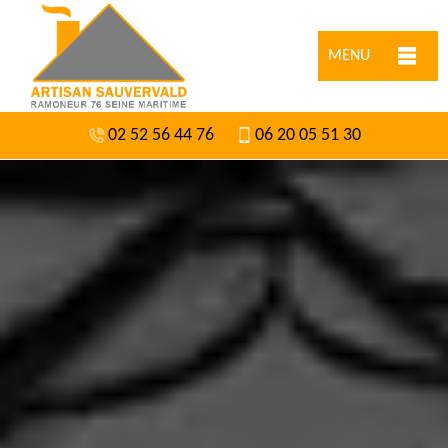
MENU
02 52 56 44 76
06 20 05 51 30