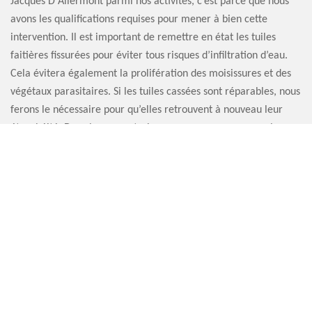
Jacques D Aliermont parmi nos activités, c’est parce que nous
avons les qualifications requises pour mener à bien cette
intervention. Il est important de remettre en état les tuiles
faitières fissurées pour éviter tous risques d’infiltration d’eau.
Cela évitera également la prolifération des moisissures et des
végétaux parasitaires. Si les tuiles cassées sont réparables, nous
ferons le nécessaire pour qu’elles retrouvent à nouveau leur
étanchéité. Dans le cas contraire, nous vous proposerons le
remplacement de la faitière, que ce soit en intégralité ou en
partie.