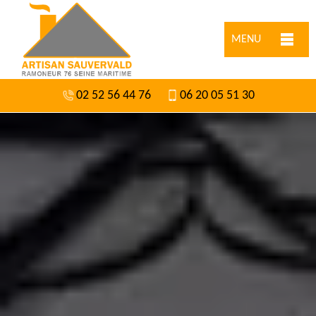
MENU
02 52 56 44 76
06 20 05 51 30