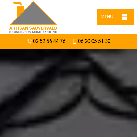
MENU
02 52 56 44 76
06 20 05 51 30