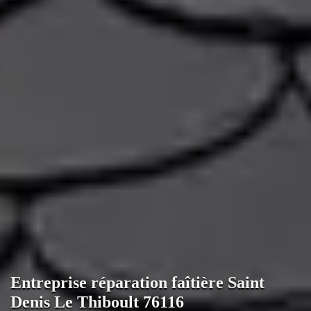
Entreprise réparation faîtière Saint
Denis Le Thiboult 76116