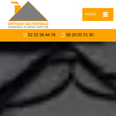
MENU
02 52 56 44 76
06 20 05 51 30