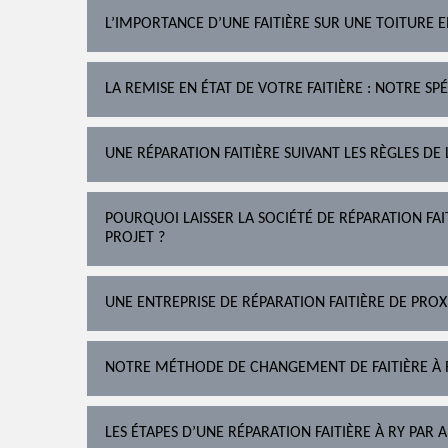
L’IMPORTANCE D’UNE FAITIÈRE SUR UNE TOITURE 
LA REMISE EN ÉTAT DE VOTRE FAITIÈRE : NOTRE SPÉ
UNE RÉPARATION FAITIÈRE SUIVANT LES RÈGLES DE 
POURQUOI LAISSER LA SOCIÉTÉ DE RÉPARATION FA
PROJET ?
UNE ENTREPRISE DE RÉPARATION FAITIÈRE DE PROX
NOTRE MÉTHODE DE CHANGEMENT DE FAITIÈRE À 
LES ÉTAPES D’UNE RÉPARATION FAITIÈRE À RY PAR 