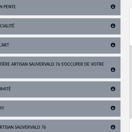
EN PENTE
CIALITÉ
L’ART
ITIÈRE ARTISAN SAUVERVALD 76 S’OCCUPER DE VOTRE
IMITÉ
RY
ARTISAN SAUVERVALD 76