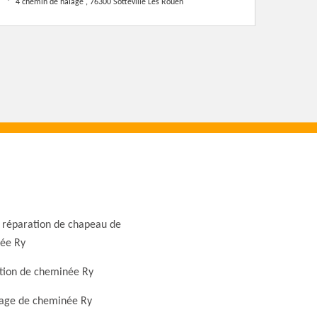
4 chemin de halage , 76300 Sotteville Les Rouen
 réparation de chapeau de
ée Ry
tion de cheminée Ry
ge de cheminée Ry