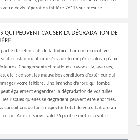
es meilleurs délais, prenez connaissance de notre offre en
 votre devis réparation faitière 76116 sur mesure.
NS QUI PEUVENT CAUSER LA DÉGRADATION DE
IÈRE
it partie des éléments de la toiture. Par conséquent, vos
es sont constamment exposées aux intempéries ainsi qu’aux
érieures. Changements climatiques, rayons UV, averses,
es, etc. : ce sont les mauvaises conditions d’extérieur qui
mager votre faitière. Une branche d’arbre qui tombe
peut également engendrer la dégradation de vos tuiles
c, les risques qu’elles se dégradent peuvent être énormes.
s conseillons de faire inspecter l’état de votre faitière au
 par an. Artisan Sauvervald 76 peut se mettre à votre