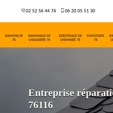
02 52 56 44 76
06 20 05 51 30
RAMONEUR
RAMONAGE DE
DÉBISTRAGE DE
FUMISTERIE
R
76
CHAUDIÈRE 76
CHEMINÉE 76
76
C
Entreprise réparati
76116