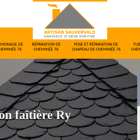
AMONAGE DE
RÉPARATION DE
POSE ET RÉPARATION DE
TU
HEMINÉE 76
CHEMINÉE 76
CHAPEAU DE CHEMINÉE 76
CHE
on faîtière Ry