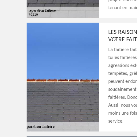
projet. Dans l
tenant en main
LES RAISO
VOTRE FAIT
La faitière fa
tuiles faitièr
agressions ext
tempêtes, grêl
peuvent endom
soudainement 
faitières. Don
Aussi, nous vou
moins une fois
service.