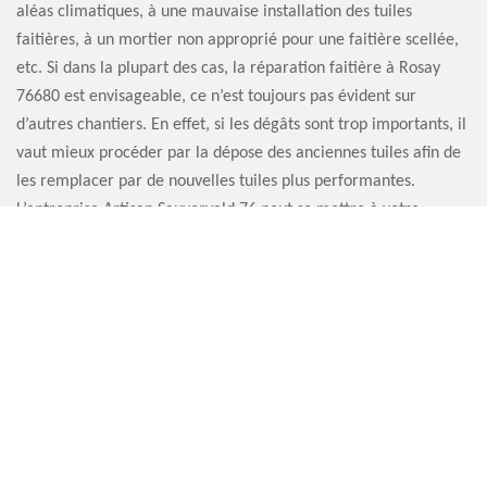
aléas climatiques, à une mauvaise installation des tuiles
faitières, à un mortier non approprié pour une faitière scellée,
etc. Si dans la plupart des cas, la réparation faitière à Rosay
76680 est envisageable, ce n’est toujours pas évident sur
d’autres chantiers. En effet, si les dégâts sont trop importants, il
vaut mieux procéder par la dépose des anciennes tuiles afin de
les remplacer par de nouvelles tuiles plus performantes.
L’entreprise Artisan Sauvervald 76 peut se mettre à votre
disposition pour toute réfection de faitière.