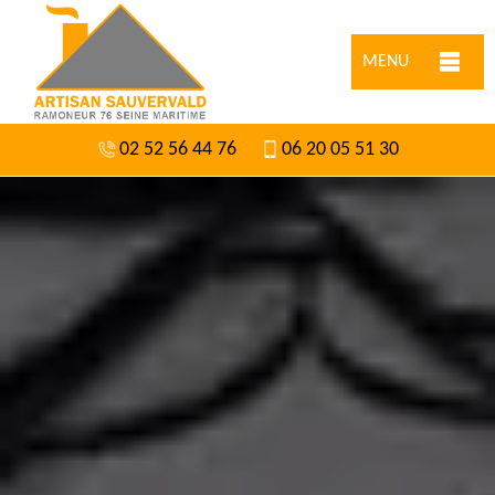
MENU
02 52 56 44 76
06 20 05 51 30