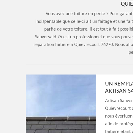
QUI
Vous avez une toiture en pente ? Pour garanti
indispensable que celle-ci ait un faitage et une f
partie de votre toiture, il est tout à fait possi
Sauvervald 76 est un professionnel que vous pouvez
réparation faitière à Quievrecourt 76270. Nous all
pe
UN REMPLA
ARTISAN S
Artisan Sauver
Quievrecourt q
nous évertuons
afin de protég
faitière étant