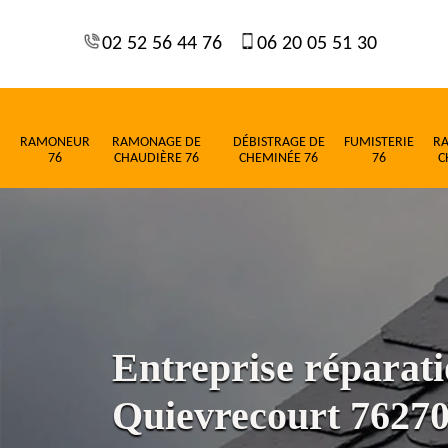
02 52 56 44 76
06 20 05 51 30
RAMONEUR
RAMONAGE DE
DÉBISTRAGE DE
FUMISTERIE
R
76
CHAUDIÈRE 76
CHEMINÉE 76
76
C
Entreprise réparati
Quievrecourt 7627