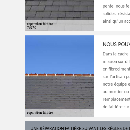
pente, nous fer
solides, résis
ainsi qu’un a
NOUS POUV
Dans le cadre
mission sur dif
en fibrociment
sur l’artisan 
notre équipe e
au mortier ou 
remplacement 
de faitière sur
UNE RÉPARATION FAITIÈRE SUIVANT LES RÈGLES DE 