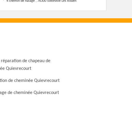
4 chemin de halage , 76300 Sotteville Les Rouen
 réparation de chapeau de
ée Quievrecourt
tion de cheminée Quievrecourt
ge de cheminée Quievrecourt