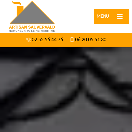
MENU
02 52 56 44 76
06 20 05 51 30