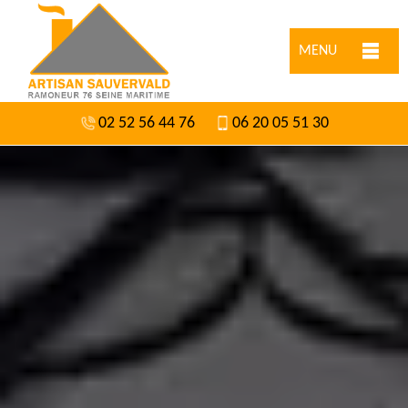
MENU
02 52 56 44 76
06 20 05 51 30