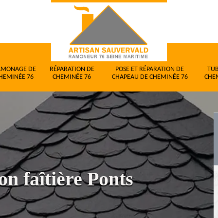
AMONAGE DE
RÉPARATION DE
POSE ET RÉPARATION DE
TU
HEMINÉE 76
CHEMINÉE 76
CHAPEAU DE CHEMINÉE 76
CHE
on faîtière Ponts