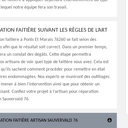
de faitière à appliquer dépendra essentiellement du type
 lequel notre équipe fera son travail.
TION FAITIÈRE SUIVANT LES RÈGLES DE L’ART
on faitière à Ponts Et Marais 76260 se fait selon des
s afin que le résultat soit correct. Dans un premier temps,
era un constat des dégâts. Cette étape permettra
s artisans de voir quel type de faitière vous avez. Cela est
n qu’ils sachent comment procéder pour remettre en état
tières endommagées. Nos experts se muniront des outillages
mener à bien l’intervention ainsi que pour obtenir un
aisant. Confiez votre projet à l’artisan pour réparation
an Sauvervald 76.
ATION FAITIÈRE ARTISAN SAUVERVALD 76