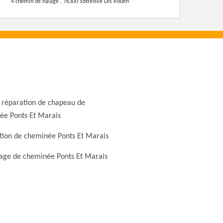
4 chemin de halage , 76300 Sotteville Les Rouen
 réparation de chapeau de
ée Ponts Et Marais
tion de cheminée Ponts Et Marais
ge de cheminée Ponts Et Marais