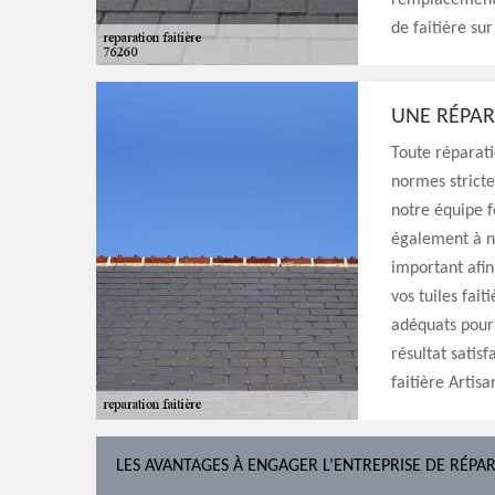
remplacement 
de faitière sur
UNE RÉPARA
Toute réparati
normes stricte
notre équipe f
également à no
important afi
vos tuiles fai
adéquats pour 
résultat satisf
faitière Artis
LES AVANTAGES À ENGAGER L’ENTREPRISE DE RÉPAR