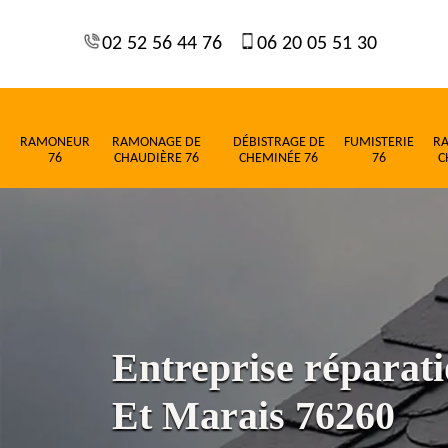
02 52 56 44 76
06 20 05 51 30
RAMONEUR
RAMONAGE DE
DÉBISTRAGE DE
FUMISTERIE
R
76
CHAUDIÈRE 76
CHEMINÉE 76
76
C
Entreprise réparati
Et Marais 76260