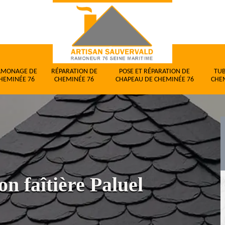
AMONAGE DE
RÉPARATION DE
POSE ET RÉPARATION DE
TU
HEMINÉE 76
CHEMINÉE 76
CHAPEAU DE CHEMINÉE 76
CHE
n faîtière Paluel