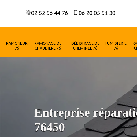
02 52 56 44 76
06 20 05 51 30
RAMONEUR
RAMONAGE DE
DÉBISTRAGE DE
FUMISTERIE
R
76
CHAUDIÈRE 76
CHEMINÉE 76
76
C
Entreprise réparatio
76450