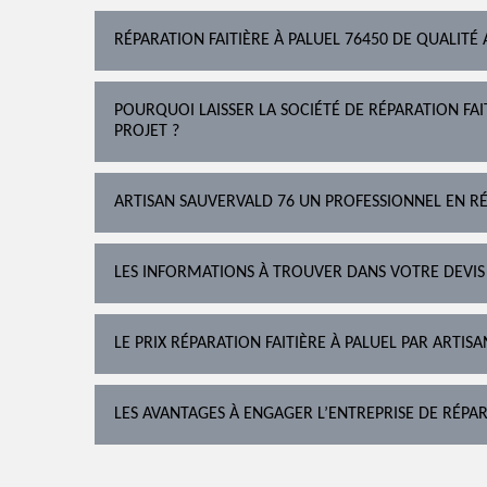
RÉPARATION FAITIÈRE À PALUEL 76450 DE QUALITÉ 
POURQUOI LAISSER LA SOCIÉTÉ DE RÉPARATION FA
PROJET ?
ARTISAN SAUVERVALD 76 UN PROFESSIONNEL EN RÉ
LES INFORMATIONS À TROUVER DANS VOTRE DEVIS
LE PRIX RÉPARATION FAITIÈRE À PALUEL PAR ARTIS
LES AVANTAGES À ENGAGER L’ENTREPRISE DE RÉPAR