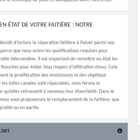
isant la technique de pose en adéquation avec l’ancienne.
EN ÉTAT DE VOTRE FAITIÈRE : NOTRE
décidé d’inclure la réparation faitière à Paluel parmi nos
t parce que nous avons les qualifications requises pour
ette intervention. Il est important de remettre en état les
s fissurées pour éviter tous risques d’infiltration d’eau. Cela
ent la prolifération des moisissures et des végétaux
i les tuiles cassées sont réparables, nous ferons le
r qu’elles retrouvent à nouveau leur étanchéité. Dans le
 nous vous proposerons le remplacement de la faitière, que
gralité ou en partie.
L’ART