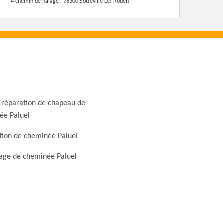
4 chemin de halage , 76300 Sotteville Les Rouen
 réparation de chapeau de
ée Paluel
tion de cheminée Paluel
ge de cheminée Paluel