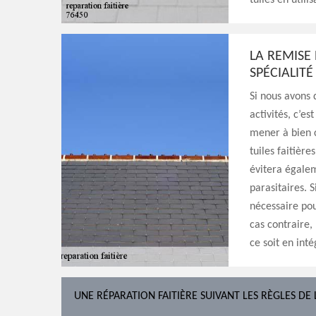
tuiles en util
LA REMISE 
SPÉCIALITÉ
Si nous avons 
activités, c’es
mener à bien c
tuiles faitière
évitera égalem
parasitaires. S
nécessaire pou
cas contraire,
ce soit en inté
UNE RÉPARATION FAITIÈRE SUIVANT LES RÈGLES DE 