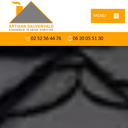
MENU
02 52 56 44 76
06 20 05 51 30