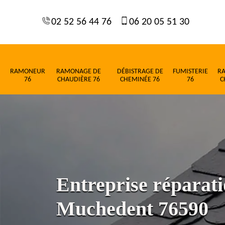
02 52 56 44 76
06 20 05 51 30
RAMONEUR
RAMONAGE DE
DÉBISTRAGE DE
FUMISTERIE
R
76
CHAUDIÈRE 76
CHEMINÉE 76
76
C
Entreprise réparati
Muchedent 76590