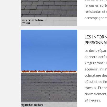
ferons en sorte
résistantes et
accompagnemen
LES INFOR
PERSONNAL
Le devis répa
donnera accès 
Y figureront :
acquérir, s’il 
colmatage des 
début et de fi
travaux. Prene
Normalement, v
24 heures.