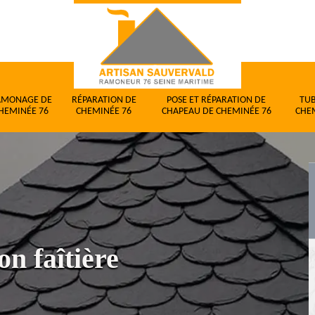
AMONAGE DE
RÉPARATION DE
POSE ET RÉPARATION DE
TU
HEMINÉE 76
CHEMINÉE 76
CHAPEAU DE CHEMINÉE 76
CHE
on faîtière