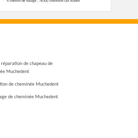
4 chemin de halage , 76300 Sotteville Les Rouen
 réparation de chapeau de
ée Muchedent
tion de cheminée Muchedent
ge de cheminée Muchedent