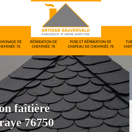
AMONAGE DE
RÉPARATION DE
POSE ET RÉPARATION DE
TU
HEMINÉE 76
CHEMINÉE 76
CHAPEAU DE CHEMINÉE 76
CHE
on faîtière
aye 76750