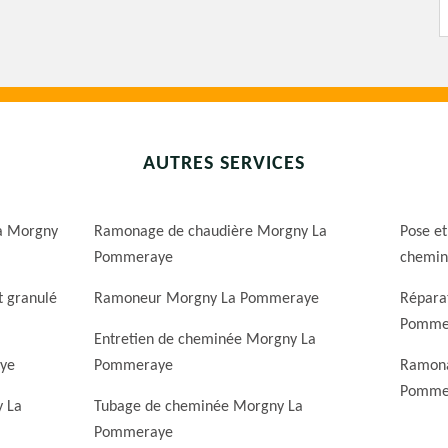
AUTRES SERVICES
a Morgny
Ramonage de chaudière Morgny La
Pose et
Pommeraye
chemin
t granulé
Ramoneur Morgny La Pommeraye
Répara
Pomme
Entretien de cheminée Morgny La
ye
Pommeraye
Ramona
Pomme
y La
Tubage de cheminée Morgny La
Pommeraye