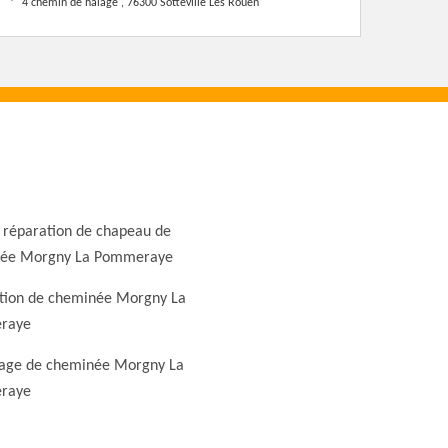
4 chemin de halage , 76300 Sotteville Les Rouen
 réparation de chapeau de
ée Morgny La Pommeraye
tion de cheminée Morgny La
raye
ge de cheminée Morgny La
raye