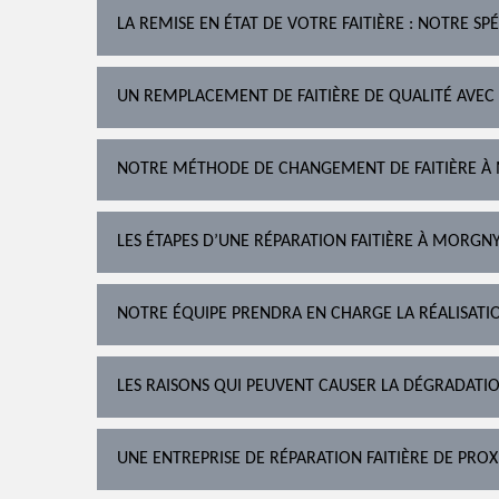
LA REMISE EN ÉTAT DE VOTRE FAITIÈRE : NOTRE SPÉ
UN REMPLACEMENT DE FAITIÈRE DE QUALITÉ AVEC
NOTRE MÉTHODE DE CHANGEMENT DE FAITIÈRE 
LES ÉTAPES D’UNE RÉPARATION FAITIÈRE À MORG
NOTRE ÉQUIPE PRENDRA EN CHARGE LA RÉALISATI
LES RAISONS QUI PEUVENT CAUSER LA DÉGRADATIO
UNE ENTREPRISE DE RÉPARATION FAITIÈRE DE PROX