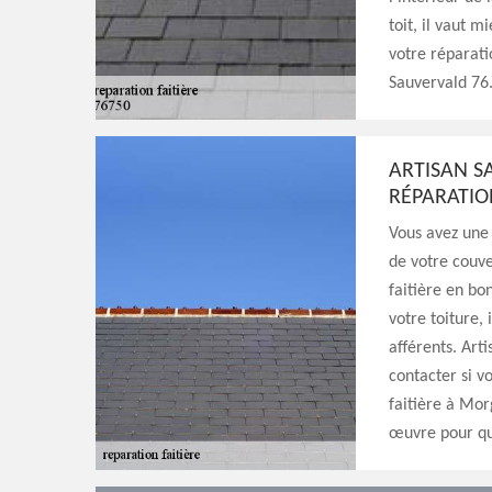
toit, il vaut 
votre réparati
Sauvervald 76
ARTISAN S
RÉPARATIO
Vous avez une 
de votre couver
faitière en bo
votre toiture, 
afférents. Art
contacter si v
faitière à Mo
œuvre pour que