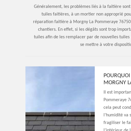
Généralement, les problèmes liés à la faitière sont
tuiles faitières, à un mortier non approprié pour
réparation faitière à Morgny La Pommeraye 76750 es
chantiers. En effet, si les dégâts sont trop impo
tuiles afin de les remplacer par de nouvelles tuile
se mettre à votre dispositi
POURQUOI 
MORGNY L
Il est importa
Pommeraye 7675
cela peut cond
l’humidité va s
fragiliser le f
l’intérieur de