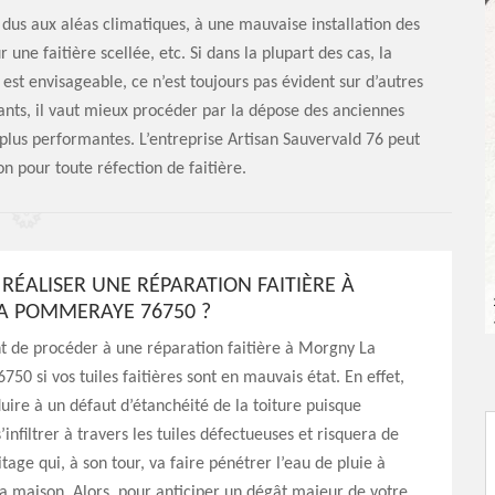
 dus aux aléas climatiques, à une mauvaise installation des
 une faitière scellée, etc. Si dans la plupart des cas, la
t envisageable, ce n’est toujours pas évident sur d’autres
rtants, il vaut mieux procéder par la dépose des anciennes
s plus performantes. L’entreprise Artisan Sauvervald 76 peut
on pour toute réfection de faitière.
RÉALISER UNE RÉPARATION FAITIÈRE À
A POMMERAYE 76750 ?
nt de procéder à une réparation faitière à Morgny La
0 si vos tuiles faitières sont en mauvais état. En effet,
uire à un défaut d’étanchéité de la toiture puisque
’infiltrer à travers les tuiles défectueuses et risquera de
aitage qui, à son tour, va faire pénétrer l’eau de pluie à
 la maison. Alors, pour anticiper un dégât majeur de votre