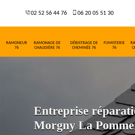
02 52 56 44 76
06 20 05 51 30
RAMONEUR
RAMONAGE DE
DÉBISTRAGE DE
FUMISTERIE
R
76
CHAUDIÈRE 76
CHEMINÉE 76
76
C
Entreprise réparati
Morgny La Pommer