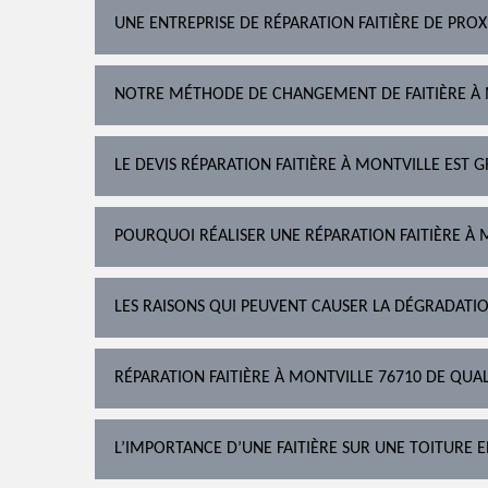
UNE ENTREPRISE DE RÉPARATION FAITIÈRE DE PROX
NOTRE MÉTHODE DE CHANGEMENT DE FAITIÈRE À
LE DEVIS RÉPARATION FAITIÈRE À MONTVILLE EST G
POURQUOI RÉALISER UNE RÉPARATION FAITIÈRE À 
LES RAISONS QUI PEUVENT CAUSER LA DÉGRADATIO
RÉPARATION FAITIÈRE À MONTVILLE 76710 DE QUAL
L’IMPORTANCE D’UNE FAITIÈRE SUR UNE TOITURE 