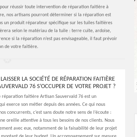
 pour réussir toute intervention de réparation faitière à
ère, nos artisans pourront déterminer si la réparation est
ns un produit réparateur spécifique sur les tuiles faitières
èrera selon le matériau de la tuile : terre cuite, ardoise,
ence si la réparation n’est pas envisageable, il faut prévoir
n de votre faitière.
AISSER LA SOCIÉTÉ DE RÉPARATION FAITIÈRE
AUVERVALD 76 S’OCCUPER DE VOTRE PROJET ?
e réparation faitière Artisan Sauvervald 76 est un
qui exerce son métier depuis des années. Ce qui nous
s concurrents, c’est sans doute notre sens de l’écoute :
ne oreille attentive à tous les besoins de nos clients. Nous
ement avec eux, notamment de la faisabilité de leur projet
u montant de leur budget. Un accompagnement sur mesure