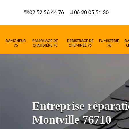
02 52 56 44 76
06 20 05 51 30
RAMONEUR
RAMONAGE DE
DÉBISTRAGE DE
FUMISTERIE
R
76
CHAUDIÈRE 76
CHEMINÉE 76
76
C
Entreprise réparati
Montville 76710