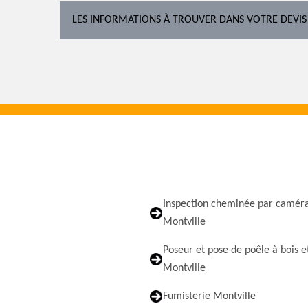
LES INFORMATIONS À TROUVER DANS VOTRE DEVIS
Inspection cheminée par camér
Montville
Poseur et pose de poêle à bois e
Montville
Fumisterie Montville