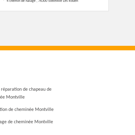
4 chemin de halage , 76300 Sotteville Les Rouen
 réparation de chapeau de
ée Montville
tion de cheminée Montville
ge de cheminée Montville