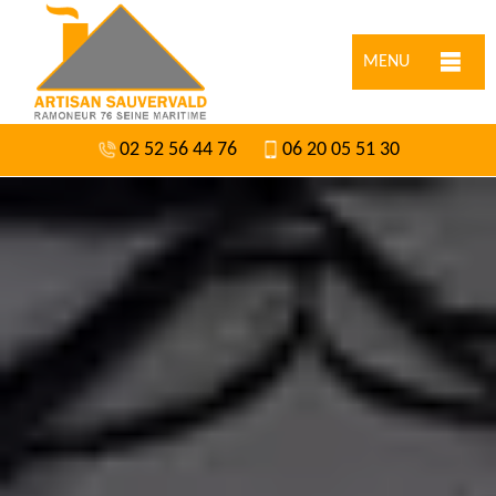
MENU
02 52 56 44 76
06 20 05 51 30