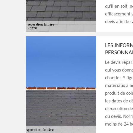
qu’il en soit,
efficacement v
devis afin de 
LES INFOR
PERSONNAL
Le devis répar
qui vous donne
chantier. Y fig
matériaux à ac
produit de col
les dates de d
d’exécution de
du devis. Norm
moins de 24 h