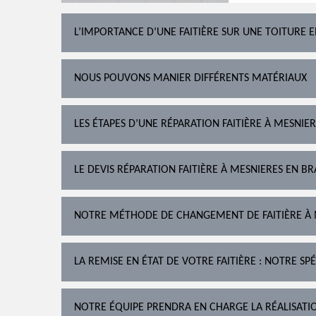
L’IMPORTANCE D’UNE FAITIÈRE SUR UNE TOITURE 
NOUS POUVONS MANIER DIFFÉRENTS MATÉRIAUX
LES ÉTAPES D’UNE RÉPARATION FAITIÈRE À MESNIE
LE DEVIS RÉPARATION FAITIÈRE À MESNIERES EN BR
NOTRE MÉTHODE DE CHANGEMENT DE FAITIÈRE À 
LA REMISE EN ÉTAT DE VOTRE FAITIÈRE : NOTRE SPÉ
NOTRE ÉQUIPE PRENDRA EN CHARGE LA RÉALISATI