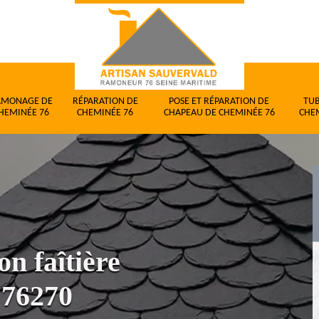
AMONAGE DE
RÉPARATION DE
POSE ET RÉPARATION DE
TU
HEMINÉE 76
CHEMINÉE 76
CHAPEAU DE CHEMINÉE 76
CHE
on faîtière
 76270