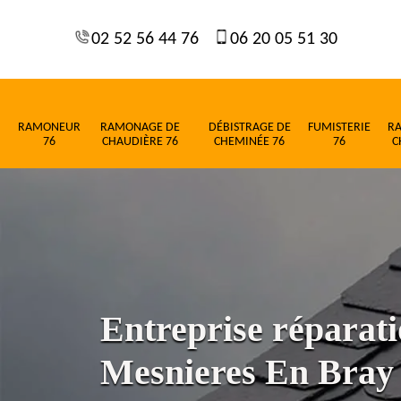
02 52 56 44 76
06 20 05 51 30
RAMONEUR
RAMONAGE DE
DÉBISTRAGE DE
FUMISTERIE
R
76
CHAUDIÈRE 76
CHEMINÉE 76
76
C
Entreprise réparati
Mesnieres En Bray