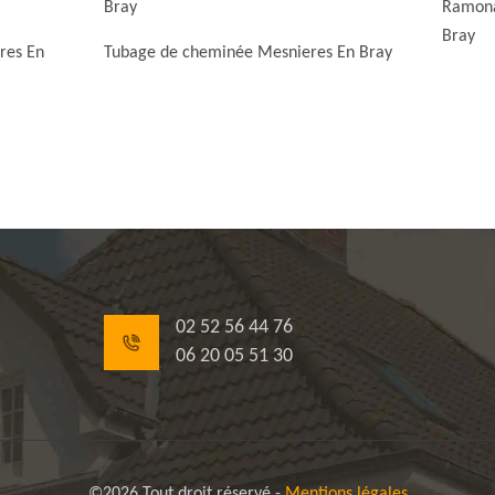
Bray
Ramona
Bray
res En
Tubage de cheminée Mesnieres En Bray
02 52 56 44 76
06 20 05 51 30
©2026 Tout droit réservé -
Mentions légales