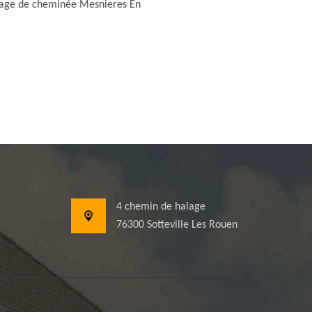
ge de cheminée Mesnieres En
4 chemin de halage
76300 Sotteville Les Rouen