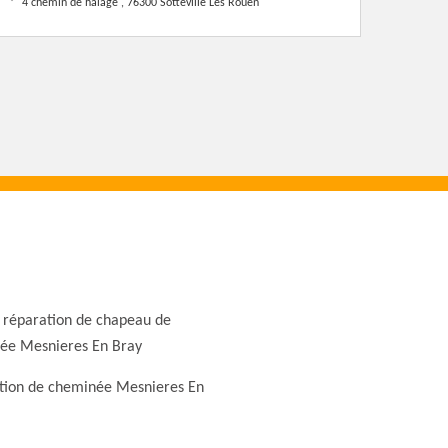
4 chemin de halage , 76300 Sotteville Les Rouen
 réparation de chapeau de
ée Mesnieres En Bray
tion de cheminée Mesnieres En