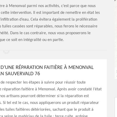
ière à Menonval parmi nos activités, c’est parce que nous
cette intervention. Il est important de remettre en état les
d’infiltration d’eau. Cela évitera également la prolifération
s tuiles cassées sont réparables, nous ferons le nécessaire
héité. Dans le cas contraire, nous vous proposerons le
ue ce soit en intégralité ou en partie.
S D’UNE RÉPARATION FAITIÈRE À MENONVAL
AN SAUVERVALD 76
l de respecter les étapes à suivre pour réussir toute
e réparation faitière à Menonval. Après avoir constaté l’état
, nos artisans pourront déterminer si la réparation est
s. Si tel est le cas, nous appliquerons un produit réparateur
les tuiles faitières détériorées, sachant que le produit à
era selon le matériau de la tuile : terre cuite, ardoise,