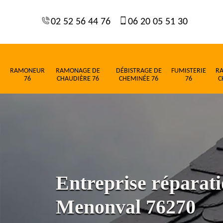
02 52 56 44 76
06 20 05 51 30
RAMONEUR
RAMONAGE DE
DÉBISTRAGE DE
FUMISTERIE
R
76
CHAUDIÈRE 76
CHEMINÉE 76
76
C
Entreprise réparati
Menonval 76270