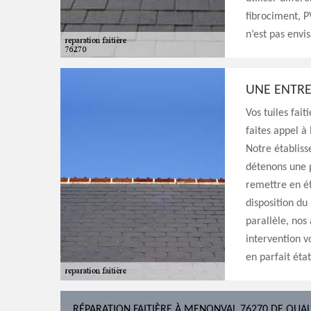
fibrociment, P
n’est pas envis
UNE ENTRE
Vos tuiles fait
faites appel à
Notre établis
détenons une 
remettre en é
disposition du
parallèle, nos
intervention v
en parfait état
RÉPARATION FAITIÈRE À MENONVAL 76270 DE QUAL