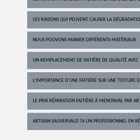
LES RAISONS QUI PEUVENT CAUSER LA DÉGRADATIO
NOUS POUVONS MANIER DIFFÉRENTS MATÉRIAUX
UN REMPLACEMENT DE FAITIÈRE DE QUALITÉ AVEC
L’IMPORTANCE D’UNE FAITIÈRE SUR UNE TOITURE 
LE PRIX RÉPARATION FAITIÈRE À MENONVAL PAR A
ARTISAN SAUVERVALD 76 UN PROFESSIONNEL EN R