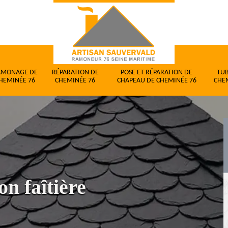
AMONAGE DE
RÉPARATION DE
POSE ET RÉPARATION DE
TU
HEMINÉE 76
CHEMINÉE 76
CHAPEAU DE CHEMINÉE 76
CHE
on faîtière