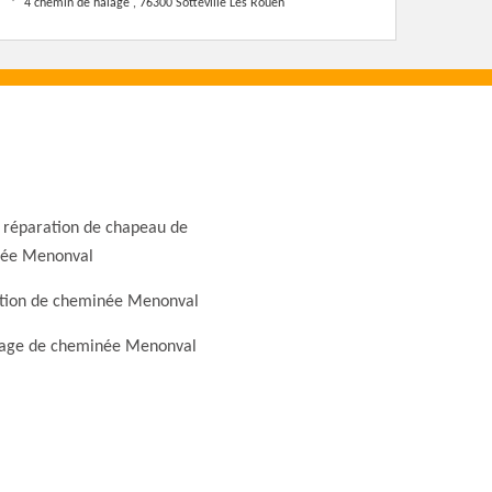
4 chemin de halage , 76300 Sotteville Les Rouen
 réparation de chapeau de
ée Menonval
tion de cheminée Menonval
ge de cheminée Menonval