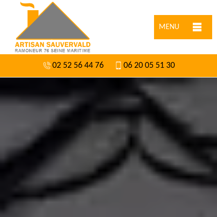
MENU
02 52 56 44 76
06 20 05 51 30