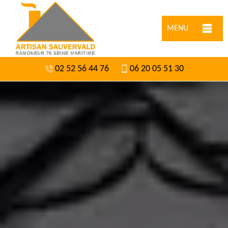
MENU
02 52 56 44 76
06 20 05 51 30