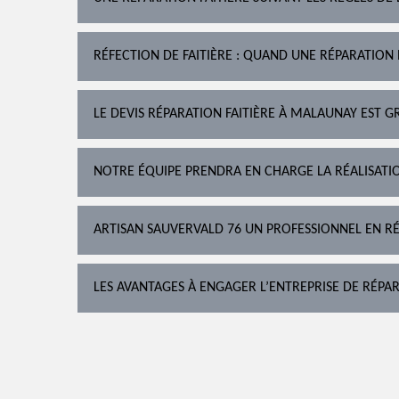
RÉFECTION DE FAITIÈRE : QUAND UNE RÉPARATION 
LE DEVIS RÉPARATION FAITIÈRE À MALAUNAY EST G
NOTRE ÉQUIPE PRENDRA EN CHARGE LA RÉALISATI
ARTISAN SAUVERVALD 76 UN PROFESSIONNEL EN R
LES AVANTAGES À ENGAGER L’ENTREPRISE DE RÉPAR