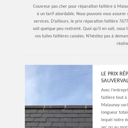
Couvreur pas cher pour réparation faitière à Malau
à un tarif abordable. Nous pouvons vous assurer q
services. D’ailleurs, le prix réparation faitière 76
soit quelque peu restreint. Quoi qu’il en soit, nou
vos tuiles faitières cassées. N’hésitez pas à dema
réalis
LE PRIX R
SAUVERVAL
Avec l’entrepr
faitière tout à
Malaunay varie
longueur totale
lequel notre éq
sec ou au mort