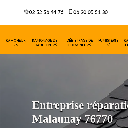
02 52 56 44 76
06 20 05 51 30
RAMONEUR
RAMONAGE DE
DÉBISTRAGE DE
FUMISTERIE
R
76
CHAUDIÈRE 76
CHEMINÉE 76
76
C
Entreprise réparati
Malaunay 76770