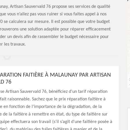
nay, Artisan Sauvervald 76 propose ses services de qualité
ue vous n’allez pas vous ruiner si vous faites appel à nos
770 se calculera sur mesure. Il est possible que votre budget
s trouverons une solution adaptée pour réparer efficacement
nder un devis afin de rassembler le budget nécessaire pour
er les travaux.
ÉPARATION FAITIÈRE À MALAUNAY PAR ARTISAN
D 76
ise Artisan Sauvervald 76, bénéficiez d’un tarif réparation
 fait raisonnable. Sachez que le prix réparation faitière à
 en fonction de l’importance de la dégradation, de la
 de la faitière à remettre en état, du type de faitière sur
uipe effectuera son travail (s’il s’agit d’une faitière posée à
ier), du matériau des tuiles faitières à manier et de la