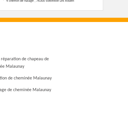
4 chemin de halage , 76300 Sotteville Les Rouen
 réparation de chapeau de
ée Malaunay
tion de cheminée Malaunay
ge de cheminée Malaunay