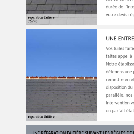
durée de l’int
votre devis ré
UNE ENTRE
Vos tuiles fait
faites appel à
Notre établis
détenons une 
remettre en é
disposition du
parallèle, nos
intervention v
en parfait état
UNE RÉPARATION FAITIÈRE SUIVANT LES RÈGLES DE 