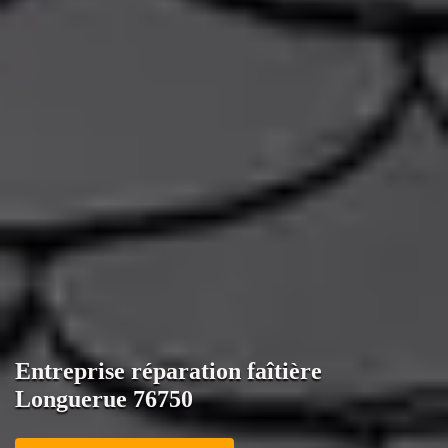
Entreprise réparation faîtière
Longuerue 76750