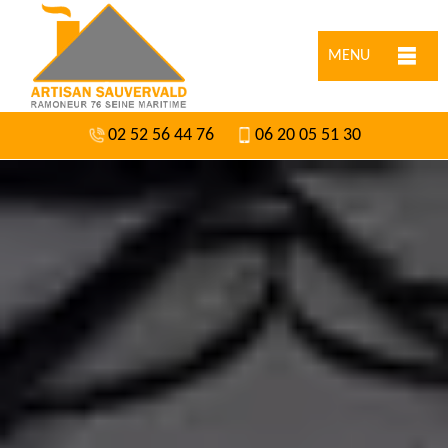
MENU
02 52 56 44 76
06 20 05 51 30