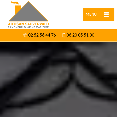
MENU
02 52 56 44 76
06 20 05 51 30