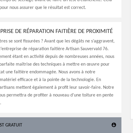
temps de séchage avant de faire un test d’étanchéité. Cela
pour nous assurer que le résultat est correct.
PRISE DE RÉPARATION FAITIÈRE DE PROXIMITÉ
ières se sont fissurées ? Avant que les dégâts ne s’aggravent,
 l’entreprise de réparation faitière Artisan Sauvervald 76.
sement étant en activité depuis de nombreuses années, nous
parfaite maîtrise des techniques à mettre en œuvre pour
tat une faitière endommagée. Nous avons à notre
 matériel efficace et à la pointe de la technologie. En
 artisans mettent également à profit leur savoir-faire. Notre
ous permettra de profiter à nouveau d’une toiture en pente
.
EST GRATUIT