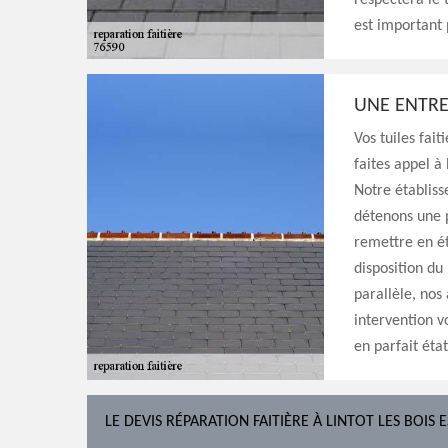
respectera le 
est important 
UNE ENTRE
Vos tuiles fait
faites appel à
Notre établis
détenons une 
remettre en é
disposition du
parallèle, nos
intervention v
en parfait état
LE DEVIS RÉPARATION FAITIÈRE À LINTOT LES BOIS 