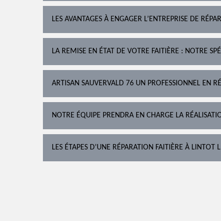
LES AVANTAGES À ENGAGER L’ENTREPRISE DE RÉPAR
LA REMISE EN ÉTAT DE VOTRE FAITIÈRE : NOTRE SPÉ
ARTISAN SAUVERVALD 76 UN PROFESSIONNEL EN RÉP
NOTRE ÉQUIPE PRENDRA EN CHARGE LA RÉALISATI
LES ÉTAPES D’UNE RÉPARATION FAITIÈRE À LINTOT 