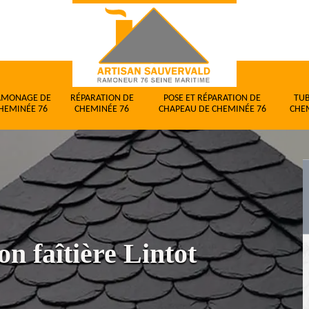
AMONAGE DE
RÉPARATION DE
POSE ET RÉPARATION DE
TU
HEMINÉE 76
CHEMINÉE 76
CHAPEAU DE CHEMINÉE 76
CHE
n faîtière Lintot