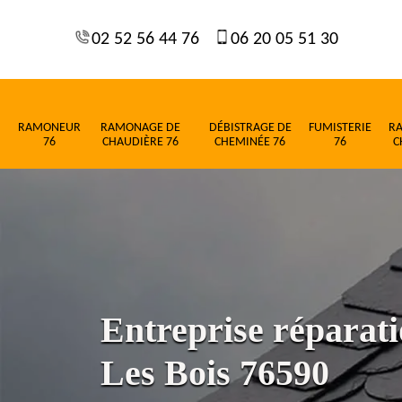
02 52 56 44 76
06 20 05 51 30
RAMONEUR
RAMONAGE DE
DÉBISTRAGE DE
FUMISTERIE
R
76
CHAUDIÈRE 76
CHEMINÉE 76
76
C
Entreprise réparatio
Les Bois 76590