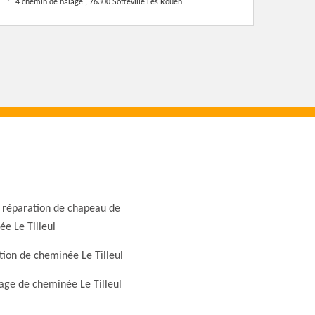
4 chemin de halage , 76300 Sotteville Les Rouen
 réparation de chapeau de
e Le Tilleul
ion de cheminée Le Tilleul
ge de cheminée Le Tilleul