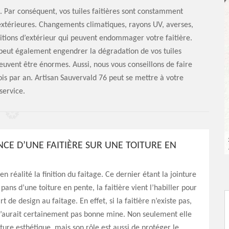
re. Par conséquent, vos tuiles faitières sont constamment
extérieures. Changements climatiques, rayons UV, averses,
ditions d’extérieur qui peuvent endommager votre faitière.
eut également engendrer la dégradation de vos tuiles
peuvent être énormes. Aussi, nous vous conseillons de faire
fois par an. Artisan Sauvervald 76 peut se mettre à votre
service.
NCE D’UNE FAITIÈRE SUR UNE TOITURE EN
 en réalité la finition du faitage. Ce dernier étant la jointure
pans d’une toiture en pente, la faitière vient l’habiller pour
t de design au faitage. En effet, si la faitière n’existe pas,
n’aurait certainement pas bonne mine. Non seulement elle
ture esthétique, mais son rôle est aussi de protéger le