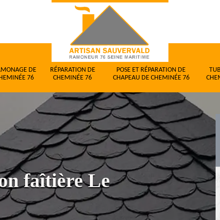
AMONAGE DE
RÉPARATION DE
POSE ET RÉPARATION DE
TU
HEMINÉE 76
CHEMINÉE 76
CHAPEAU DE CHEMINÉE 76
CHE
on faîtière Le