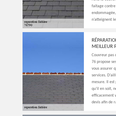
faitage contre 
endommagée, o
n’atteignent l
RÉPARATION
MEILLEUR 
Couvreur pas c
76 propose ses
vous assurer q
services. D’ail
mesure. Il est
qu’il en soit,
efficacement v
devis afin de 