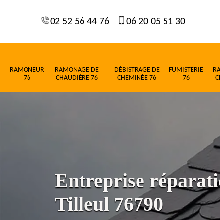
02 52 56 44 76
06 20 05 51 30
RAMONEUR
RAMONAGE DE
DÉBISTRAGE DE
FUMISTERIE
R
76
CHAUDIÈRE 76
CHEMINÉE 76
76
C
Entreprise réparati
Tilleul 76790