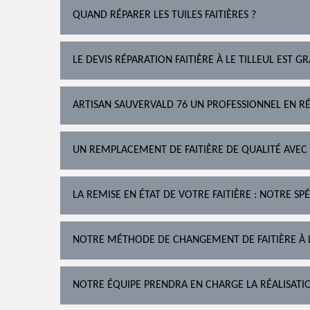
QUAND RÉPARER LES TUILES FAITIÈRES ?
LE DEVIS RÉPARATION FAITIÈRE À LE TILLEUL EST G
ARTISAN SAUVERVALD 76 UN PROFESSIONNEL EN RÉP
UN REMPLACEMENT DE FAITIÈRE DE QUALITÉ AVEC
LA REMISE EN ÉTAT DE VOTRE FAITIÈRE : NOTRE SPÉ
NOTRE MÉTHODE DE CHANGEMENT DE FAITIÈRE À L
NOTRE ÉQUIPE PRENDRA EN CHARGE LA RÉALISATI