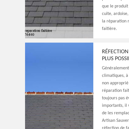
que le produit 
cuite, ardoise
la réparation 
faitière.
RÉFECTION
PLUS POSSI
Généralement, 
climatiques, à
non approprié p
réparation fai
toujours pas év
importants, il
de les remplac
Artisan Sauver
réfection de fa