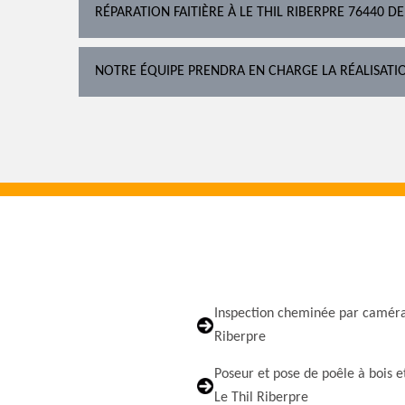
RÉPARATION FAITIÈRE À LE THIL RIBERPRE 76440 D
NOTRE ÉQUIPE PRENDRA EN CHARGE LA RÉALISATI
Inspection cheminée par caméra
Riberpre
Poseur et pose de poêle à bois e
Le Thil Riberpre