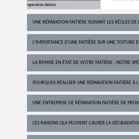
UNE RÉPARATION FAITIÈRE SUIVANT LES RÈGLES DE 
L’IMPORTANCE D’UNE FAITIÈRE SUR UNE TOITURE 
LA REMISE EN ÉTAT DE VOTRE FAITIÈRE : NOTRE SPÉ
POURQUOI RÉALISER UNE RÉPARATION FAITIÈRE À LE
UNE ENTREPRISE DE RÉPARATION FAITIÈRE DE PROX
LES RAISONS QUI PEUVENT CAUSER LA DÉGRADATIO