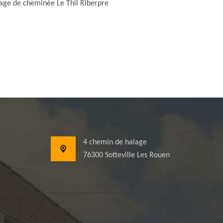
ge de cheminée Le Thil Riberpre
4 chemin de halage
76300 Sotteville Les Rouen