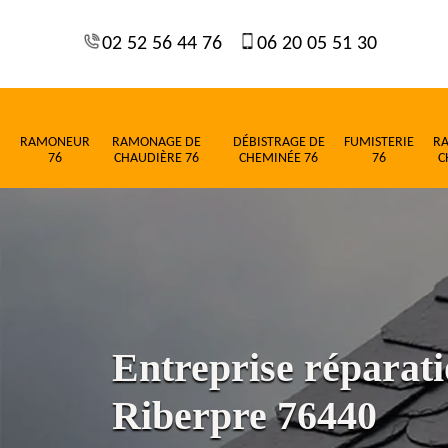
02 52 56 44 76
06 20 05 51 30
RAMONEUR
RAMONAGE DE
DÉBISTRAGE DE
FUMISTERIE
R
76
CHAUDIÈRE 76
CHEMINÉE 76
76
C
Entreprise réparati
Riberpre 76440