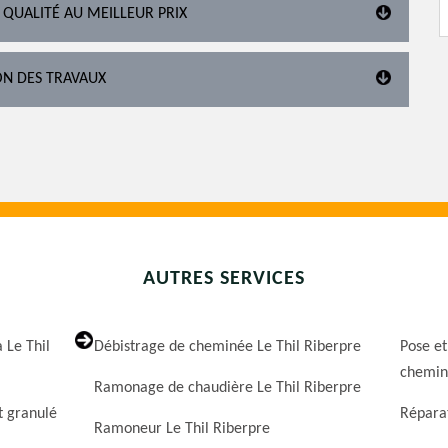
E QUALITÉ AU MEILLEUR PRIX
ON DES TRAVAUX
AUTRES SERVICES
 Le Thil
Débistrage de cheminée Le Thil Riberpre
Pose et
cheminé
Ramonage de chaudière Le Thil Riberpre
t granulé
Réparat
Ramoneur Le Thil Riberpre