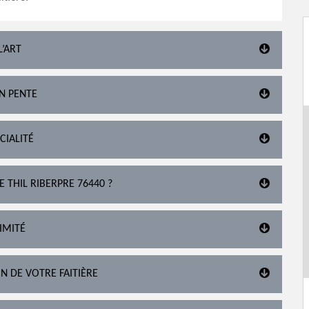
L’ART
EN PENTE
CIALITÉ
 THIL RIBERPRE 76440 ?
IMITÉ
N DE VOTRE FAITIÈRE