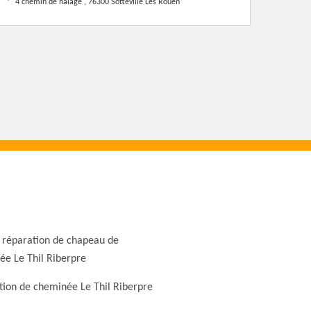
4 chemin de halage , 76300 Sotteville Les Rouen
 réparation de chapeau de
e Le Thil Riberpre
ion de cheminée Le Thil Riberpre