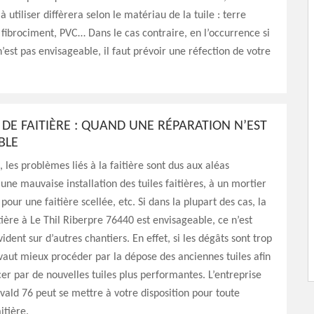
à utiliser diffèrera selon le matériau de la tuile : terre
, fibrociment, PVC… Dans le cas contraire, en l’occurrence si
n’est pas envisageable, il faut prévoir une réfection de votre
 DE FAITIÈRE : QUAND UNE RÉPARATION N’EST
BLE
les problèmes liés à la faitière sont dus aux aléas
 une mauvaise installation des tuiles faitières, à un mortier
our une faitière scellée, etc. Si dans la plupart des cas, la
tière à Le Thil Riberpre 76440 est envisageable, ce n’est
ident sur d’autres chantiers. En effet, si les dégâts sont trop
 vaut mieux procéder par la dépose des anciennes tuiles afin
er par de nouvelles tuiles plus performantes. L’entreprise
vald 76 peut se mettre à votre disposition pour toute
itière.