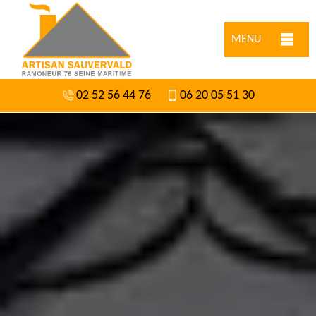
MENU
02 52 56 44 76
06 20 05 51 30