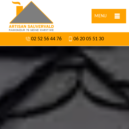
MENU
02 52 56 44 76
06 20 05 51 30