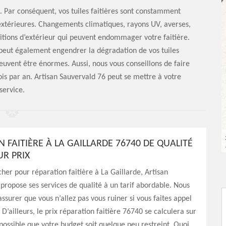
re. Par conséquent, vos tuiles faitières sont constamment
extérieures. Changements climatiques, rayons UV, averses,
ditions d’extérieur qui peuvent endommager votre faitière.
eut également engendrer la dégradation de vos tuiles
peuvent être énormes. Aussi, nous vous conseillons de faire
fois par an. Artisan Sauvervald 76 peut se mettre à votre
service.
 FAITIÈRE À LA GAILLARDE 76740 DE QUALITÉ
UR PRIX
her pour réparation faitière à La Gaillarde, Artisan
propose ses services de qualité à un tarif abordable. Nous
ssurer que vous n’allez pas vous ruiner si vous faites appel
 D’ailleurs, le prix réparation faitière 76740 se calculera sur
 possible que votre budget soit quelque peu restreint. Quoi