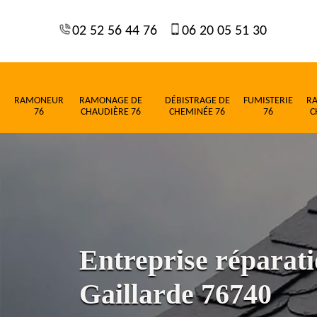
02 52 56 44 76
06 20 05 51 30
RAMONEUR
RAMONAGE DE
DÉBISTRAGE DE
FUMISTERIE
R
76
CHAUDIÈRE 76
CHEMINÉE 76
76
C
Entreprise réparati
Gaillarde 76740