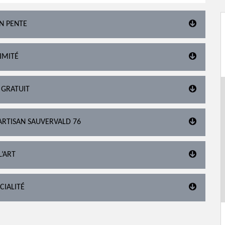
EN PENTE
IMITÉ
T GRATUIT
 ARTISAN SAUVERVALD 76
L’ART
CIALITÉ