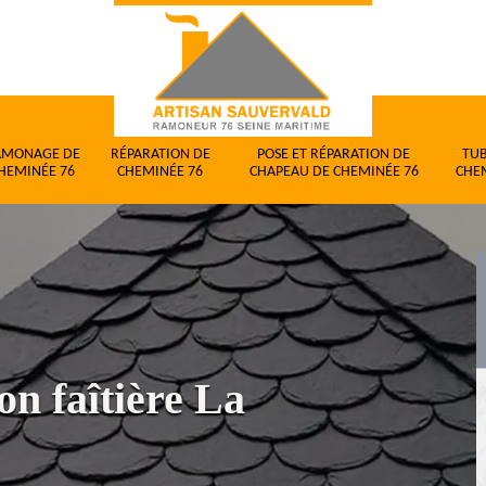
AMONAGE DE
RÉPARATION DE
POSE ET RÉPARATION DE
TU
HEMINÉE 76
CHEMINÉE 76
CHAPEAU DE CHEMINÉE 76
CHE
on faîtière La