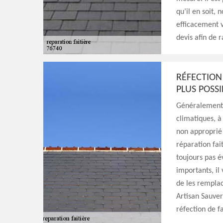
qu’il en soit,
efficacement v
devis afin de 
RÉFECTION
PLUS POSSI
Généralement, 
climatiques, à
non approprié p
réparation fai
toujours pas év
importants, il
de les remplac
Artisan Sauver
réfection de fa