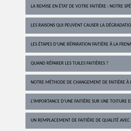
LA REMISE EN ÉTAT DE VOTRE FAITIÈRE : NOTRE SPÉ
LES RAISONS QUI PEUVENT CAUSER LA DÉGRADATIO
LES ÉTAPES D’UNE RÉPARATION FAITIÈRE À LA FRE
QUAND RÉPARER LES TUILES FAITIÈRES ?
NOTRE MÉTHODE DE CHANGEMENT DE FAITIÈRE À 
L’IMPORTANCE D’UNE FAITIÈRE SUR UNE TOITURE 
UN REMPLACEMENT DE FAITIÈRE DE QUALITÉ AVEC