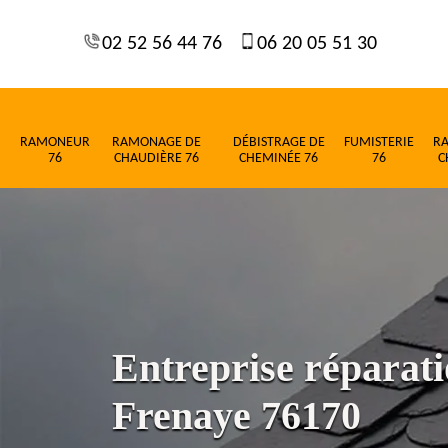
02 52 56 44 76
06 20 05 51 30
RAMONEUR
RAMONAGE DE
DÉBISTRAGE DE
FUMISTERIE
R
76
CHAUDIÈRE 76
CHEMINÉE 76
76
C
Entreprise réparati
Frenaye 76170