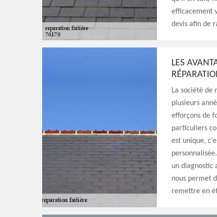
efficacement v
devis afin de 
LES AVANT
RÉPARATIO
La société de 
plusieurs anné
efforçons de fo
particuliers c
est unique, c’
personnalisée.
un diagnostic a
nous permet de
remettre en ét