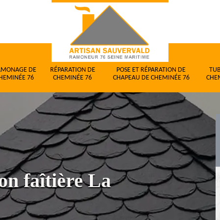
AMONAGE DE
RÉPARATION DE
POSE ET RÉPARATION DE
TU
HEMINÉE 76
CHEMINÉE 76
CHAPEAU DE CHEMINÉE 76
CHE
on faîtière La