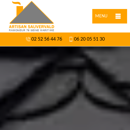
MENU
02 52 56 44 76
06 20 05 51 30