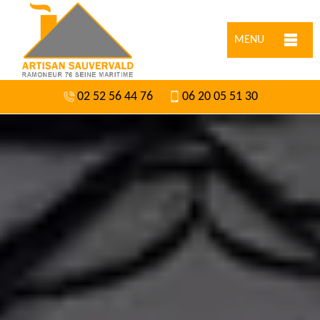
MENU
02 52 56 44 76
06 20 05 51 30