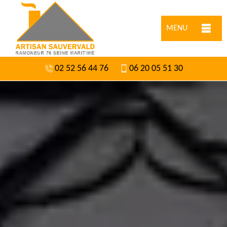
MENU
02 52 56 44 76
06 20 05 51 30