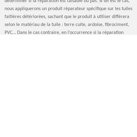
déterminer si la réparation est faisable ou pas. Si tel est le cas,
nous appliquerons un produit réparateur spécifique sur les tuiles
faitières détériorées, sachant que le produit à utiliser diffèrera
selon le matériau de la tuile : terre cuite, ardoise, fibrociment,
PVC… Dans le cas contraire, en l’occurrence si la réparation
n’est pas envisageable, il faut prévoir une réfection de votre
faitière.