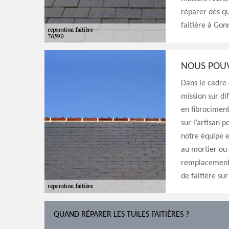
réparer dès q
faitière à Gonn
NOUS POUV
Dans le cadre
mission sur dif
en fibrociment
sur l’artisan 
notre équipe e
au mortier ou 
remplacement 
de faitière sur
QUAND RÉPARER LES TUILES FAITIÈRES ?