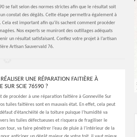
0 se fait selon des normes strictes afin que le résultat soit
 un constat des dégâts. Cette étape permettra également à
ez. Cela est important afin qu’ils sachent comment procéder
mmagées. Nos experts se muniront des outillages adéquats
ir un résultat satisfaisant. Confiez votre projet à l’artisan
tière Artisan Sauvervald 76.
RÉALISER UNE RÉPARATION FAITIÈRE À
 SUR SCIE 76590 ?
nt de procéder à une réparation faitière à Gonneville Sur
os tuiles faitières sont en mauvais état. En effet, cela peut
défaut d’étanchéité de la toiture puisque l’humidité va
ravers les tuiles défectueuses et risquera de fragiliser le
son tour, va faire pénétrer l’eau de pluie à l’intérieur de la
 pour anticiper un dégât majeur de votre toit, il vaut mieux