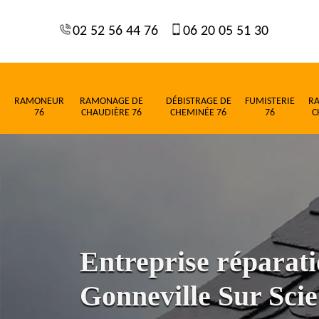
02 52 56 44 76
06 20 05 51 30
RAMONEUR
RAMONAGE DE
DÉBISTRAGE DE
FUMISTERIE
R
76
CHAUDIÈRE 76
CHEMINÉE 76
76
C
Entreprise réparati
Gonneville Sur Sci