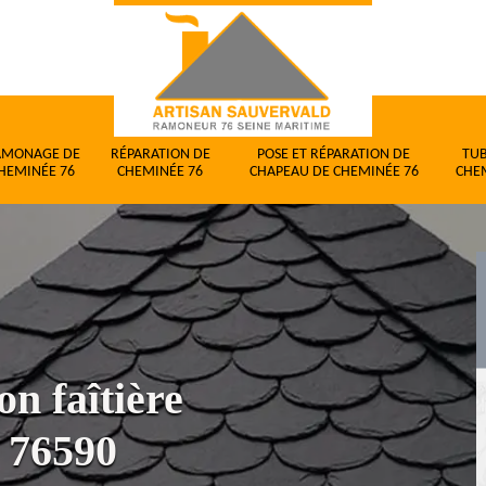
AMONAGE DE
RÉPARATION DE
POSE ET RÉPARATION DE
TU
HEMINÉE 76
CHEMINÉE 76
CHAPEAU DE CHEMINÉE 76
CHE
on faîtière
e 76590