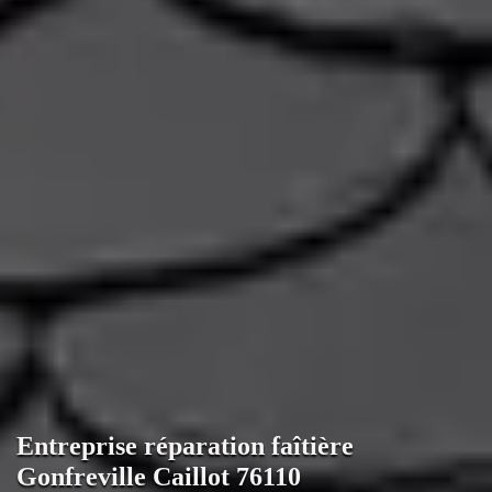
Entreprise réparation faîtière
Gonfreville Caillot 76110