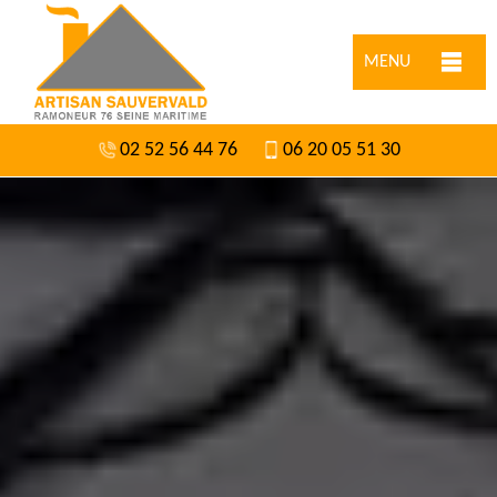
MENU
02 52 56 44 76
06 20 05 51 30