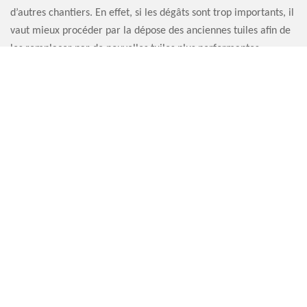
d’autres chantiers. En effet, si les dégâts sont trop importants, il
vaut mieux procéder par la dépose des anciennes tuiles afin de
les remplacer par de nouvelles tuiles plus performantes.
L’entreprise Artisan Sauvervald 76 peut se mettre à votre
disposition pour toute réfection de faitière.