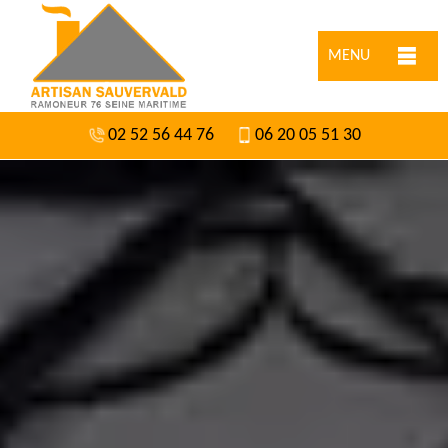
MENU
02 52 56 44 76
06 20 05 51 30