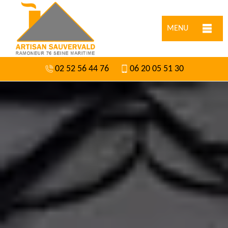
MENU
02 52 56 44 76
06 20 05 51 30