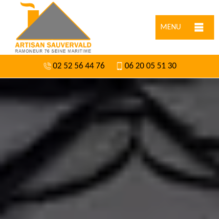
MENU
02 52 56 44 76
06 20 05 51 30